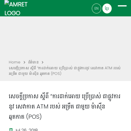
EN
ខ្មែរ
Home
ព័ត៌មាន
សេចក្តីប្រកាស ស្តីពី “ការដាក់អោយ ប្រើប្រាស់ ជាផ្លូវការនូវ សេវាកាត ATM របស់
អម្រឹត ជាមួយ ម៉ាស៊ីន ឆូតកាត (POS)
សេចក្តីប្រកាស ស្តីពី “ការដាក់អោយ ប្រើប្រាស់ ជាផ្លូវការ
នូវ សេវាកាត ATM របស់ អម្រឹត ជាមួយ ម៉ាស៊ីន
ឆូតកាត (POS)
Jul 26, 2018