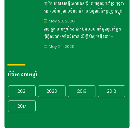
អម្រឹត មានសេចក្តីសោមនស្សរីករាយចូលរួមគាំទ្រយុទ្ធនា
ការ «១ម៉ឺនរៀល ១ម៉ឺននាក់» របស់មូលនិធិគន្ធបុប្ផាកម្ពុជា
May 28, 2026
ពលរដ្ឋតាមខេត្តទាំង៥ ជាង២៥០០០នាក់ចូលរួមរត់ក្នុង
ព្រឹត្តិការណ៍«១ម៉ឺនជំហាន ដើម្បីសិស្ស១ម៉ឺននាក់»
May 24, 2026
ព័ត៌មានតាមឆ្នាំ
2021
2020
2019
2018
2017