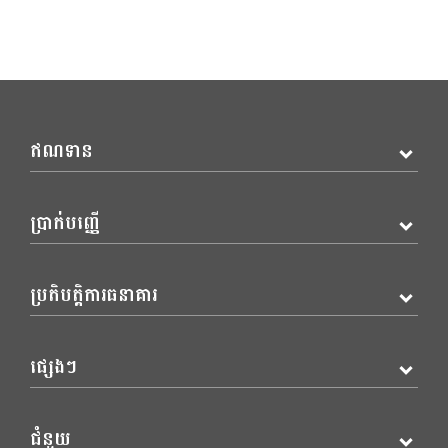
ឥណទាន
ប្រាក់បញ្ញើ
ប្រតិបត្តិការធនាគារ
ផ្សេងៗ
ជំនួយ