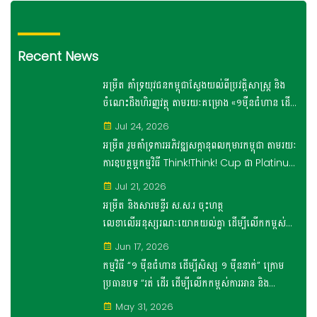
Recent News
អម្រឹត គាំទ្រយុវជនកម្ពុជាស្វែងយល់ពីប្រវត្តិសាស្រ្ត និង
ចំណេះដឹងហិរញ្ញវត្ថុ តាមរយៈគម្រោង «១ម៉ឺនជំហាន ដើម្បី
សិស្ស១ម៉ឺននាក់»
Jul 24, 2026
អម្រឹត រួមគាំទ្រការអភិវឌ្ឍសក្តានុពលកុមារកម្ពុជា តាមរយៈ
ការឧបត្ថម្ភកម្មវិធី Think!Think! Cup ជា Platinum
Sponsor
Jul 21, 2026
អម្រឹត និងសារមន្ទីរ ស.ស.រ ចុះហត្ថ
លេខាលើអនុស្សរណៈយោគយល់គ្នា ដើម្បីលើកកម្ពស់
ចំណេះដឹងផ្នែកប្រវត្តិសេដ្ឋកិច្ច និង រូបិយវត្ថុខ្មែរ
Jun 17, 2026
សម្រាប់រយៈពេល ៣ ឆ្នាំ
កម្មវិធី “១ ម៉ឺនជំហាន ដើម្បីសិស្ស ១ ម៉ឺននាក់” ក្រោម
ប្រធានបទ “រត់ ដើរ ដើម្បីលើកកម្ពស់ការអាន និង
សារមន្ទីរ ស.ស.រ” ប្រព្រឹត្តទៅដោយជោគជ័យ
May 31, 2026