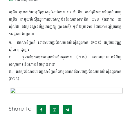
អម្រឹត បានដាក់ឲ្យប្រើប្រាស់នូវសេវាកាត អេ ធី អឹម របស់គ្រឹះស្ថានមីក្រូហិរញ្ញវត្ថុ
អម្រឹត ជាមួយម៉ាស៊ីនឆូតកាតរបស់ស្ថាប័នដែលជាសមាជិក CSS (ធនាគារ អេ
ស៊ីលីដា និងគ្រឹះស្ថានមីក្រូហិរញ្ញវត្ថុ ប្រាសាក់) ទូទាំងប្រទេស ដែលអាចធ្វើប្រតិបត្តិ
ការដូចខាងក្រោម៖
១.
ដកសាច់ប្រាក់ នៅតាមបញ្ជរដែលមានម៉ាស៊ីនឆូតកាត (POS) ជារូបិយប័ណ្ណ
រៀល ឬ ដុល្លារ
២.
ទូទាត់វិក្កយបត្រជាមួយម៉ាស៊ីនឆូតកាត (POS) តាមបណ្ដាហាងទំនិញ
សណ្ឋាគារ និងភោជនីយដ្ឋាននានា
៣.
ពិនិត្យមើលសមតុល្យសាច់ប្រាក់នៅក្នុងគណនីតាមបញ្ជរដែលមានម៉ាស៊ីនឆូតកាត
(POS)
Share To: