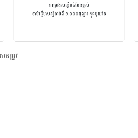
គម្រោងសន្សំបត់បែនខ្ពស់
ចាប់ផ្ដើមសន្សំចាប់ពី ១.០០០ដុល្លារ ក្នុងមួយខែ
រតម្រូវ