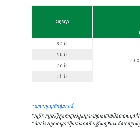
លក្ខខណ្ឌ
១២ ខែ
១៨ ខែ
៤
,០០
២៤ ខែ
៣៦ ខែ
*
លក្ខខណ្ឌប្រតិបត្តិគណនី
*អម្រឹត រក្សាសិទ្ធិក្នុងការផ្លាស់ប្ដូរអត្រាការប្រាក់ដោយមិនចាំបាច់ជូ
*ចំណាំ៖ អត្រាការប្រាក់ថ្មីរបស់គណនីបញ្ញើសន្សំFlexiនិងមានប្រសិ