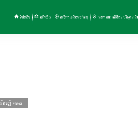
ទំព័រដើម
អំពីយើង
ផលិតផលនិងសេវាកម្ម
ការការពារអតិថិជន បរិស្ថាន ន
បញ្ញើ Flexi