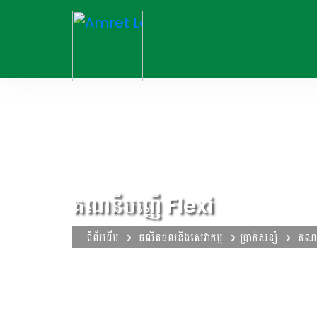
គណនីបញ្ញើ Flexi
ទំព័រដើម
ផលិតផល​និងសេវាកម្ម
ប្រាក់សន្សំ
គណនី