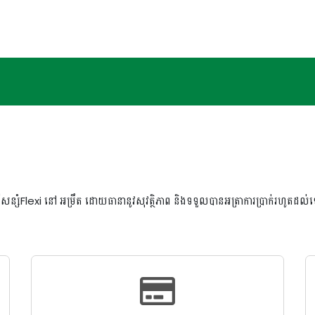
សន្សំFlexi នៅ អម្រឹត ដោយធានានូវសុវត្ថិភាព និងទទួលបានអត្រាការប្រាក់រហូត