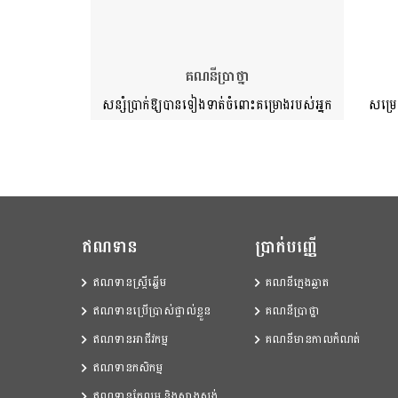
គណនីប្រាថ្នា
សន្សំប្រាក់ឱ្យបានទៀងទាត់ចំពោះគម្រោងរបស់អ្នក
សម្រេ
ឥណទាន
ប្រាក់បញ្ញើ
ឥណទានស្រ្តីឆ្នើម
គណនីក្មេងឆ្លាត
ឥណទានប្រើប្រាស់ផ្ទាល់ខ្លួន
គណនីប្រាថ្នា
ឥណទានអាជីវកម្ម
គណនីមានកាលកំណត់
ឥណទានកសិកម្ម
ឥណទានកែលម្អ និងសាងសង់