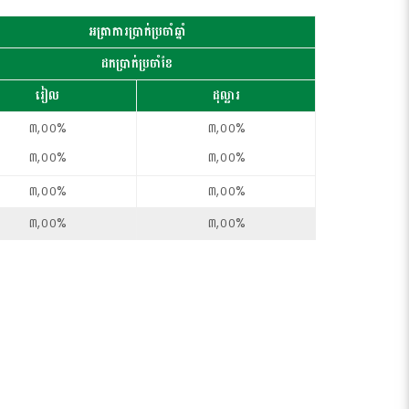
អត្រាការប្រាក់ប្រចាំឆ្នាំ
ដកប្រាក់ប្រចាំខែ
រៀល
ដុល្លារ
៣,០០%
៣,០០%
៣,០០%
៣,០០%
៣,០០%
៣,០០%
៣,០០%
៣,០០%