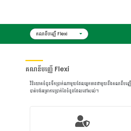
គណនីបញ្ញើ Flexi
គណនីបញ្ញើ Flexi
វិនិយោគចំនួនទឹកប្រាក់ណាមួយដែលអ្នកមានជាមួយនឹងគណនីបញ្ញើ
បាត់បង់អត្រាការប្រាក់នៃចំនួនដែលនៅសល់។