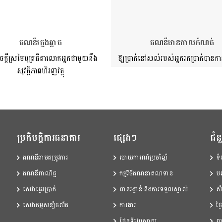
គណនីក្មេងឆ្លាត
គណនីមានកាលកំណត់
ចក្តីស្រមៃបុត្រធីតាលោកអ្នកជាមួយនឹង
ឱ្យប្រាក់នៅសល់របស់អ្នករកប្រាក់បានកា
សុវត្ថិភាពហិរញ្ញវត្ថុ
ប្រតិបត្តិការធនាគារ
ផ្សេងៗ
ជំ
គណនីតាមតម្រូវការ
របាយការណ៍ប្រចាំឆ្នាំ
ទំ
គណនីពាណិជ្ជ
កម្មវិធីគណនាឥណទាន
ប
សេវាផ្ទេរប្រាក់
ពានរង្វាន់ និងការទទួលស្គាល់
សំ
សេវាកម្មសន្សំចល័ត
ការងារ
ថ្
ផែនទីវេបសាយ
លក