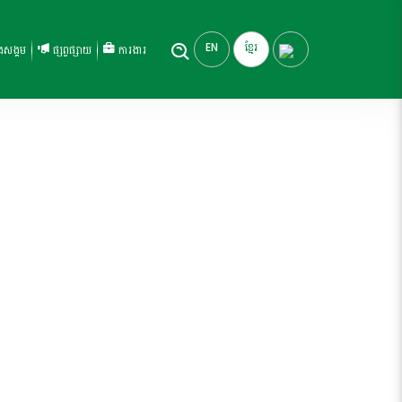
EN
ខ្មែរ
ិងសង្គម
ផ្សព្វផ្សាយ
ការងារ