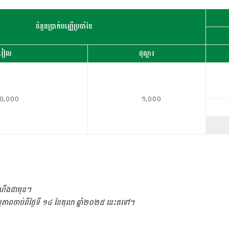
ចំនួនប្រាក់បញ្ញើប្រចាំខែ
រៀល
ដុល្លារ
០,០០០
១
,០០០
នដំណឹងជាមុន។
ទ្ធភាពចាប់ពីថ្ងៃទី ១៤ ខែតុលា ឆ្នាំ២០២៥ នេះតទៅ។