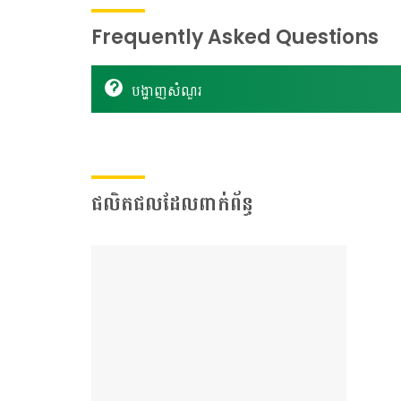
Frequently Asked Questions
បង្ហាញសំណួរ
ផលិតផលដែលពាក់ព័ន្ធ