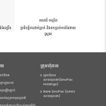
គណនី ចម្រើន
ន់តែច្រើន
ប្រតិបត្តិការដាក់ប្រាក់ និងដកប្រាក់កាន់តែងាយ
ស្រួល
នួយ
ក្រុមហ៊ុនមេ
នាក់ទំនង
ក្រុមហ៊ុនមេ
សាយណូផេក(SinoPac
ណ្ដាញសាខា
Holdings)
ណួរ​ញឹកញាប់
Bank SinoPac (ធនាគារ
សាយណូផេក)
ងៃឈប់សម្រាក​បុណ្យជាតិ
្ខខណ្ឌនៃការប្រើប្រាស់គេហទំព័រ