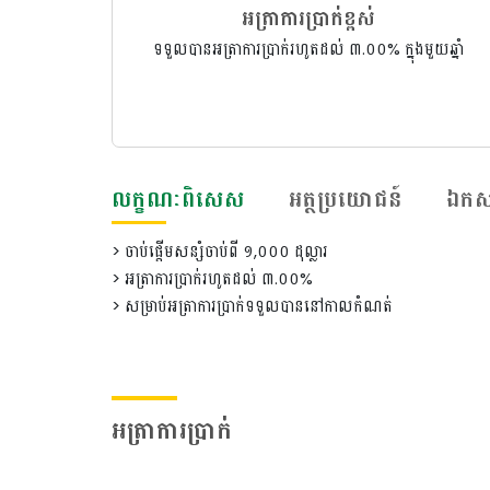
អត្រាការប្រាក់ខ្ពស់
ទទួលបានអត្រាការប្រាក់រហូតដល់ ៣.០០% ក្នុងមួយឆ្នាំ
លក្ខណៈពិសេស
អត្ថប្រយោជន៍
ឯកសា
> ចាប់ផ្ដើមសន្សំចាប់ពី ១,០០០ ដុល្លារ
> អត្រាការប្រាក់រហូតដល់ ៣.០០%
> សម្រាប់អត្រាការប្រាក់ទទួលបាននៅកាលកំណត់
អត្រាការប្រាក់