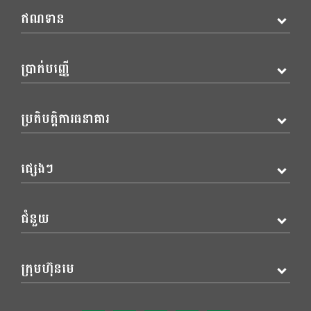
ឥណទាន
ប្រាក់បញ្ញើ
ប្រតិបត្តិការធនាគារ
ផ្សេងៗ
ជំនួយ
ក្រុមហ៊ុនមេ