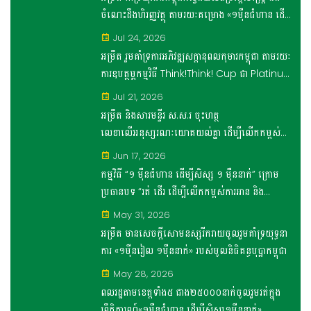
ចំណេះដឹងហិរញ្ញវត្ថុ តាមរយៈគម្រោង «១ម៉ឺនជំហាន ដើម្បី
សិស្ស១ម៉ឺននាក់»
Jul 24, 2026
អម្រឹត រួមគាំទ្រការអភិវឌ្ឍសក្តានុពលកុមារកម្ពុជា តាមរយៈ
ការឧបត្ថម្ភកម្មវិធី Think!Think! Cup ជា Platinum
Sponsor
Jul 21, 2026
អម្រឹត និងសារមន្ទីរ ស.ស.រ ចុះហត្ថ
លេខាលើអនុស្សរណៈយោគយល់គ្នា ដើម្បីលើកកម្ពស់
ចំណេះដឹងផ្នែកប្រវត្តិសេដ្ឋកិច្ច និង រូបិយវត្ថុខ្មែរ
Jun 17, 2026
សម្រាប់រយៈពេល ៣ ឆ្នាំ
កម្មវិធី “១ ម៉ឺនជំហាន ដើម្បីសិស្ស ១ ម៉ឺននាក់” ក្រោម
ប្រធានបទ “រត់ ដើរ ដើម្បីលើកកម្ពស់ការអាន និង
សារមន្ទីរ ស.ស.រ” ប្រព្រឹត្តទៅដោយជោគជ័យ
May 31, 2026
អម្រឹត មានសេចក្តីសោមនស្សរីករាយចូលរួមគាំទ្រយុទ្ធនា
ការ «១ម៉ឺនរៀល ១ម៉ឺននាក់» របស់មូលនិធិគន្ធបុប្ផាកម្ពុជា
May 28, 2026
ពលរដ្ឋតាមខេត្តទាំង៥ ជាង២៥០០០នាក់ចូលរួមរត់ក្នុង
ព្រឹត្តិការណ៍«១ម៉ឺនជំហាន ដើម្បីសិស្ស១ម៉ឺននាក់»