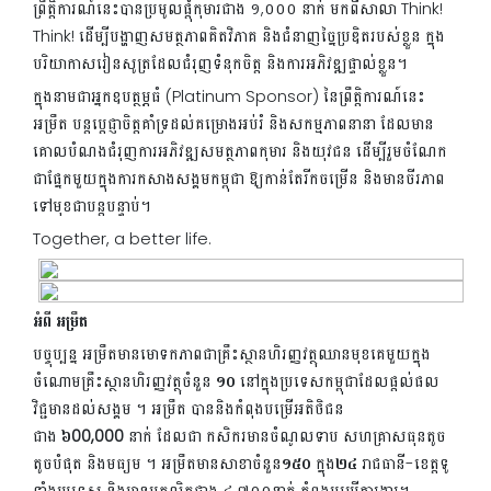
ព្រឹត្តិការណ៍នេះបានប្រមូលផ្តុំកុមារជាង ១,០០០ នាក់ មកពីសាលា Think!
Think! ដើម្បីបង្ហាញសមត្ថភាពគិតវិភាគ និងជំនាញច្នៃប្រឌិតរបស់ខ្លួន ក្នុង
បរិយាកាសរៀនសូត្រដែលជំរុញទំនុកចិត្ត និងការអភិវឌ្ឍផ្ទាល់ខ្លួន។
ក្នុងនាមជាអ្នកឧបត្ថម្ភធំ (Platinum Sponsor) នៃព្រឹត្តិការណ៍នេះ
អម្រឹត បន្តប្តេជ្ញាចិត្តគាំទ្រដល់គម្រោងអប់រំ និងសកម្មភាពនានា ដែលមាន
គោលបំណងជំរុញការអភិវឌ្ឍសមត្ថភាពកុមារ និងយុវជន ដើម្បីរួមចំណែក
ជាផ្នែកមួយក្នុងការកសាងសង្គមកម្ពុជា ឱ្យកាន់តែរីកចម្រើន និងមានចីរភាព
ទៅមុខជាបន្តបន្ទាប់។
Together, a better life.
អំពី អម្រឹត
បច្ចុប្បន្ន អម្រឹតមានមោទកភាពជាគ្រឹះស្ថានហិរញ្ញវត្ថុឈានមុខគេមួយក្នុង
ចំណោមគ្រឹះស្ថានហិរញ្ញវត្ថុចំនួន
១០
នៅក្នុងប្រទេសកម្ពុជាដែលផ្តល់ផល
វិជ្ជមានដល់សង្គម ។ អម្រឹត បាននិងកំពុងបម្រើអតិថិជន
ជាង
៦00,000
នាក់ ដែលជា កសិករមានចំណូលទាប សហគ្រាសធុនតូច
តូចបំផុត និងមធ្យម ។ អម្រឹតមានសាខាចំនួន
១៥០
ក្នុង
២៤
រាជធានី-ខេត្តទូ