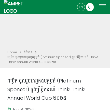
EN
ខ្មែរ
Home
ព័ត៌មាន
អម្រឹត ចូលរួមជាអ្នកឧបត្ថម្ភធំ (Platinum Sponsor) ក្នុងព្រឹត្តិការណ៍ Think!
Think! Annual World Cup ២០២៥
អម្រឹត ចូលរួមជាអ្នកឧបត្ថម្ភធំ (Platinum
Sponsor) ក្នុងព្រឹត្តិការណ៍ Think! Think!
Annual World Cup ២០២៥
Jan 18, 2026