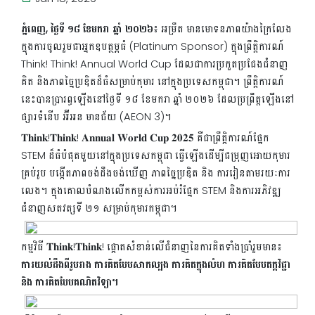
ភ្នំពេញ
, ថ្ងៃទី ១៨ ខែមករា ឆ្នាំ ២០២៦
៖ អម្រឹត មានមោទនភាពយ៉ាងក្រៃលែង
ក្នុងការចូលរួមជាអ្នកឧបត្ថម្ភធំ (Platinum Sponsor) ក្នុងព្រឹត្តិការណ៍
Think! Think! Annual World Cup ដែលជាការប្រកួតប្រជែងជំនាញ
គិត និងភាពច្នៃប្រឌិតដ៏ធំសម្រាប់កុមារ នៅក្នុងប្រទេសកម្ពុជា។ ព្រឹត្តិការណ៍
នេះបានប្រារព្ធឡើងនៅថ្ងៃទី ១៨ ខែមករា ឆ្នាំ ២០២៦ ដែលប្រព្រឹត្តឡើងនៅ
ផ្សារទំនើប អ៊ីអន មានជ័យ (AEON 3)។
𝐓𝐡𝐢𝐧𝐤!𝐓𝐡𝐢𝐧𝐤! 𝐀𝐧𝐧𝐮𝐚𝐥 𝐖𝐨𝐫𝐥𝐝 𝐂𝐮𝐩 𝟐𝟎𝟐𝟓 គឺជាព្រឹត្តិការណ៍ផ្នែក
STEM ដ៏ធំបំផុតមួយនៅក្នុងប្រទេសកម្ពុជា ធ្វើឡើងដើម្បីជម្រុញអោយកុមារ
គ្រប់រូប បង្កើតភាពចង់ដឹងចង់ឃើញ ភាពច្នៃប្រឌិត និង ការរៀនតាមរយៈការ
លេង។ ក្នុងគោលបំណងលើកកម្ពស់ការអប់រំផ្នែក STEM និងការអភិវឌ្ឍ
ជំនាញសតវត្សទី ២១ សម្រាប់កុមារកម្ពុជា។
កម្មវិធី 𝐓𝐡𝐢𝐧𝐤!𝐓𝐡𝐢𝐧𝐤! ផ្តោតសំខាន់លើជំនាញនៃការគិតទាំងប្រាំរួមមាន៖
ការយល់ដឹងពីរូបរាង ការគិតបែបសាកល្បង ការគិតក្នុងលំហ ការគិតបែបតក្តវិជ្ជា
និង ការគិតបែបគណិតវិទ្យា។