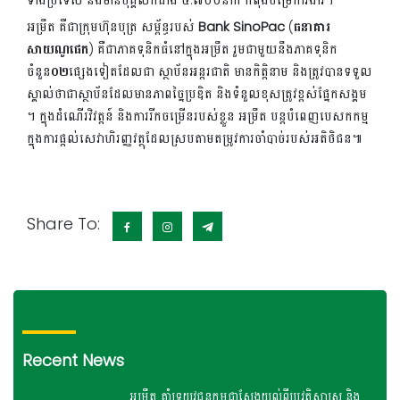
ទាំងប្រទេស និងមានបុគ្គលិកជាង ៤.៧០០នាក់ កំពុងបម្រើការងារ។
អម្រឹត គឺជាក្រុមហ៊ុនបុត្រ សម្ព័ន្ធរបស់
Bank SinoPac
(
ធនាគារ
សាយណូផេក
) គឺជាភាគទុនិកធំនៅក្នុងអម្រឹត រួមជាមួយនឹងភាគទុនិក
ចំនួន
០២
ផ្សេងទៀតដែលជា ស្ថាប័នអន្តរជាតិ មានកិត្តិនាម និងត្រូវបានទទួល
ស្គាល់ថាជាស្ថាប័នដែលមានភាពច្នៃប្រឌិត និងទំនួលខុសត្រូវខ្ពស់ផ្នែកសង្គម
។ ក្នុងដំណើរវិវត្តន៍ និងការរីកចម្រើនរបស់ខ្លួន អម្រឹត បន្តបំពេញបេសកកម្ម
ក្នុងការផ្តល់សេវាហិរញ្ញវត្ថុដែលស្របតាមតម្រូវការចាំបាច់របស់អតិថិ
ជន៕
Share To:
Recent News
អម្រឹត គាំទ្រយុវជនកម្ពុជាស្វែងយល់ពីប្រវត្តិសាស្រ្ត និង