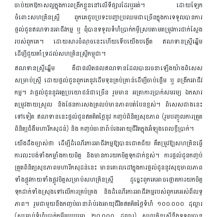
ចាប់យកឱកាសល្អក្នុងការពង្រីកខ្លួននៅលើទីផ្សារដែរឬអត់។ ដោយឡែក
ចំពោះសហគ្រិនស្ត្រី ពួកគេជួបប្រទះបញ្ហាប្រឈមជាច្រើនក្នុងការទទួលបានការ
ផ្ដល់ជូនឥណទានអាជីវកម្ម ឬ ពុំបានទទួលទំហំប្រាក់កម្ចីស្របតាមតម្រូវការជាក់ស្ដែង
របស់ពួកគេ។ ដោយសារចំណុចនេះហើយទើប​យើងបង្កើត ឥណទានស្ត្រីឆ្នើម
ដើម្បីជួយគាំទ្រដល់សហគ្រិនស្ត្រីកម្ពុជា។
ឥណទានស្ត្រីឆ្នើម គឺជាផលិតផលឥណទានដែលបានរចនាឡើងយ៉ាងពិសេស
សម្រាប់ស្ត្រី ដោយផ្ដល់ជូនពួកគេនូវដើមទុនគ្រប់គ្រាន់ដើម្បីចាប់ផ្តើម ឬ ពង្រីកអាជីវ
កម្ម។ វាផ្តល់ជូននូវអត្ថប្រយោជន៍ជាច្រើន រួមមាន អត្រាការប្រាក់សមរម្យ ឯកសារ
តម្រូវងាយស្រួល និងផែនការសងត្រលប់មានភាពបត់បែនខ្ពស់។ ពិសេសជាងនេះ
ទៅទៀត ឥណទាននេះផ្ដល់ជូនឥតគិតថ្លៃនូវ កញ្ចប់ពិនិត្យសុខភាព (រួមបញ្ចូលការត្រួត
ពិនិត្យជំងឺមហារីកសុដន់) និង កញ្ចប់ធានារ៉ាប់រងអាយុជីវិតក្នុងអំឡុងពេលខ្ចីប្រាក់។
យើងដឹងច្បាស់ថា ដើម្បីដំណើរការអាជីវកម្មឱ្យបានជោគជ័យ គឺតម្រូវឱ្យសហគ្រិនធ្វើ
ការលះបង់ទាំងកម្លាំងកាយចិត្ត និងមានការយកចិត្តទុកដាក់ខ្ពស់។ ការផ្ដល់ជូនកញ្ចប់
ត្រួតពិនិត្យសុខភាពមហារីកសុដន់នេះ មានគោលដៅក្នុងការផ្ដល់ជូននូវសុខុមាលភាព
ទាំងផ្លូវកាយទាំងផ្លូវចិត្តសម្រាប់សហគ្រិនស្រ្តី ដូច្នេះពួកគេអាចផ្ដោតការយកចិត្ត
ទុកដាក់ទាំងស្រុងទៅលើការគ្រប់គ្រង និងដំណើរការអាជីវកម្មរបស់ពួកគេអស់ពីលទ្ធ
ភាព។ រួមជាមួយនឹងកញ្ចប់ធានារ៉ាប់រងអាយុជីវិតឥតគិតថ្លៃទំហំ ១០០.០០០ ដុល្លារ
(សម្រាប់ទំហំប្រាក់កម្ចីអប្បបរមា ២០.០០០ ដុល្លារ) សហគ្រិនស្ត្រីនឹងទទួលបាន