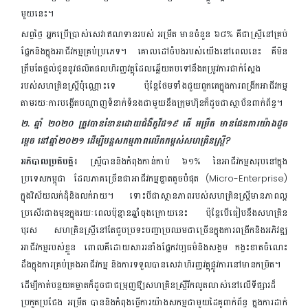
មួយនេះ។
សព្វថ្ងៃ អ្នកប្រើប្រាស់សេវាឥណទានរបស់ អម្រឹត មានចំនួន ៦៨% គឺជាស្ត្រីនៅគ្រប់
ផ្នែកនិងក្នុងអាជីវកម្មគ្រប់ប្រភេទ។ គោលដៅចំបងរបស់យើងនៅពេលនេះ គឺមិន
ត្រឹមតែផ្តល់ជូននូវផលិតផលហិរញ្ញវត្ថុដែលឆ្លើយតបទៅនឹងតម្រូវការជាក់ស្ដែង
របស់សហគ្រិនស្រ្ដីប៉ុណ្ណោះទេ ប៉ុន្តែថែមទាំងជួយពួកគេក្នុងការពង្រីកអាជីវកម្ម
តាមរយៈការបង្កើតបណ្តាញទំនាក់ទំនងជាមួយនឹងក្រុមហ៊ុនក៏ដូចជាស្ថាប័នពាក់ព័ន្ធ។
២. ឆ្នាំ ២០២០ ត្រូវបានរំខានដោយជំងឺកូវីដ១៩ តើ អម្រឹត មានផែនការយ៉ាងដូច
ម្តេច នៅឆ្នាំ២០២១ ដើម្បីបន្តសកម្មភាពលើកកម្ពស់សហគ្រិនស្រ្តី?
អភិបាលប្រតិបត្តិ
៖ ស្ត្រីបាននិងកំពុងកាន់កាប់ ៦១% នៃអាជីវកម្មសរុបនៅក្នុង
ប្រទេសកម្ពុជា ដែលភាគច្រើនជាអាជីវកម្មខ្នាតតូចបំផុត (Micro-Enterprise)
ក្នុងវិស័យលក់ដុំនិងលក់រាយ។ ទោះបីជាស្ថានភាពរបស់សហគ្រិនស្រ្តីមានភាពល្អ
ប្រសើរជាងមុនក្នុងរយៈពេលប៉ុន្មានឆ្នាំចុងក្រោយនេះ ប៉ុន្តែបើធៀបនឹងសហគ្រិន
បុរស សហគ្រិនស្រ្តីនៅតែជួបប្រទះបញ្ហាប្រឈមជាច្រើនក្នុងការពង្រីកនិងអភិវឌ្ឍ
អាជីវកម្មរបស់ខ្លួន ពោលគឺដោយសាររនាំងផ្នែកវប្បធម៌និងសង្គម កង្វះខាតចំណេះ
ដឹងក្នុងការគ្រប់គ្រងអាជីវកម្ម និងការទទួលបានសេវាហិរញ្ញវត្ថុផ្លូវការនៅមានកម្រិត។
ដើម្បីកាត់បន្ថយគម្លាតក៏ដូចជាជម្រុញឳ្យសហគ្រិនស្ត្រីរីកលូតលាស់នៅលើទីផ្សារដ៏
ប្រកួតប្រជែង អម្រឹត បាននិងកំពុងធ្វើការយ៉ាងសកម្មជាមួយដៃគូពាក់ព័ន្ធ ក្នុងការដាក់