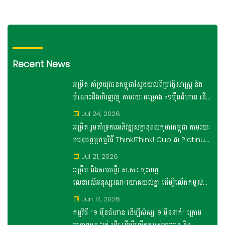
Recent News
អម្រឹត គាំទ្រយុវជនកម្ពុជាស្វែងយល់ពីប្រវត្តិសាស្រ្ត និង
ចំណេះដឹងហិរញ្ញវត្ថុ តាមរយៈគម្រោង «១ម៉ឺនជំហាន ដើម្បី
សិស្ស១ម៉ឺននាក់»
Jul 24, 2026
អម្រឹត រួមគាំទ្រការអភិវឌ្ឍសក្តានុពលកុមារកម្ពុជា តាមរយៈ
ការឧបត្ថម្ភកម្មវិធី Think!Think! Cup ជា Platinum
Sponsor
Jul 21, 2026
អម្រឹត និងសារមន្ទីរ ស.ស.រ ចុះហត្ថ
លេខាលើអនុស្សរណៈយោគយល់គ្នា ដើម្បីលើកកម្ពស់
ចំណេះដឹងផ្នែកប្រវត្តិសេដ្ឋកិច្ច និង រូបិយវត្ថុខ្មែរ
Jun 17, 2026
សម្រាប់រយៈពេល ៣ ឆ្នាំ
កម្មវិធី “១ ម៉ឺនជំហាន ដើម្បីសិស្ស ១ ម៉ឺននាក់” ក្រោម