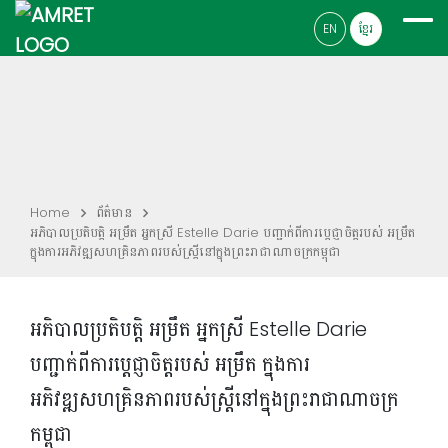
EN
ខ្មែរ
Home
ព័ត៌មាន
អភិបាលប្រតិបត្តិ អម្រឹត អ្នកស្រី Estelle Darie បញ្ជាក់ពីការប្តេជ្ញាចិត្តរបស់ អម្រឹត
ក្នុងការអភិវឌ្ឍសហគ្រិនភាពរបស់ស្រ្តីនៅក្នុងព្រះរាជាណាចក្រកម្ពុជា
អភិបាលប្រតិបត្តិ អម្រឹត អ្នកស្រី Estelle Darie
បញ្ជាក់ពីការប្តេជ្ញាចិត្តរបស់ អម្រឹត ក្នុងការ
អភិវឌ្ឍសហគ្រិនភាពរបស់ស្រ្តីនៅក្នុងព្រះរាជាណាចក្រ
កម្ពុជា