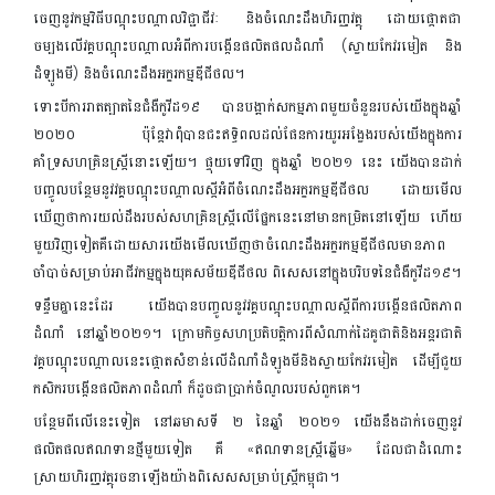
ចេញនូវកម្មវិធីបណ្តុះបណ្តាលវិជ្ជាជីវៈ និងចំណេះដឹងហិរញ្ញវត្ថុ ដោយផ្តោតជា
ចម្បងលើវគ្គបណ្ដុះបណ្ដាលអំពីការបង្កើនផលិតផលដំណាំ (ស្វាយកែវរមៀត និង
ដំឡូងមី) និងចំណេះដឹងអក្ខរកម្មឌីជីថល។
ទោះបីការរាតត្បាតនៃជំងឺកូវីដ១៩ បានបង្អាក់សកម្មភាពមួយចំនួនរបស់យើងក្នុងឆ្នាំ
២០២០ ប៉ុន្តែវាពុំបានជះឥទ្ធិពលដល់ផែនការយូរអង្វែងរបស់យើងក្នុងការ
គាំទ្រសហគ្រិនស្ត្រីនោះឡើយ។ ផ្ទុយទៅវិញ ក្នុងឆ្នាំ ២០២១ នេះ យើងបានដាក់
បញ្ចូលបន្ថែមនូវវគ្គបណ្ដុះបណ្ដាលស្ដីអំពីចំណេះដឹងអក្ខរកម្មឌីជីថល ដោយមើល
ឃើញថាការយល់ដឹងរបស់សហគ្រិនស្រ្តីលើផ្នែកនេះនៅមានកម្រិតនៅឡើយ ហើយ
មួយវិញទៀតគឺដោយសារយើងមើលឃើញថាចំណេះដឹងអក្ខរកម្មឌីជីថលមានភាព
ចាំបាច់សម្រាប់អាជីវកម្មក្នុងយុគសម័យឌីជីថល ពិសេសនៅក្នុងបរិបទនៃជំងឺកូវីដ១៩។
ទន្ទឹមគ្នានេះដែរ យើងបានបញ្ចូលនូវវគ្គបណ្ដុះបណ្ដាលស្តីពីការបង្កើនផលិតភាព
ដំណាំ នៅឆ្នាំ២០២១។ ក្រោមកិច្ចសហប្រតិបត្តិការពីសំណាក់ដៃគូជាតិនិងអន្តរជាតិ
វគ្គបណ្ដុះបណ្ដាលនេះផ្ដោតសំខាន់លើដំណាំដំឡូងមីនិងស្វាយកែវរមៀត ដើម្បីជួយ
កសិករបង្កើនផលិតភាពដំណាំ ក៏ដូចជាប្រាក់ចំណូលរបស់ពួកគេ។
បន្ថែមពីលើនេះទៀត នៅឆមាសទី ២ នៃឆ្នាំ ២០២១ យើងនឹងដាក់ចេញនូវ
ផលិតផលឥណទានថ្មីមួយទៀត គឺ «ឥណទានស្ត្រីឆ្នើម» ដែលជាដំណោះ
ស្រាយហិរញ្ញវត្ថុរចនាឡើងយ៉ាងពិសេសសម្រាប់ស្ត្រីកម្ពុជា។