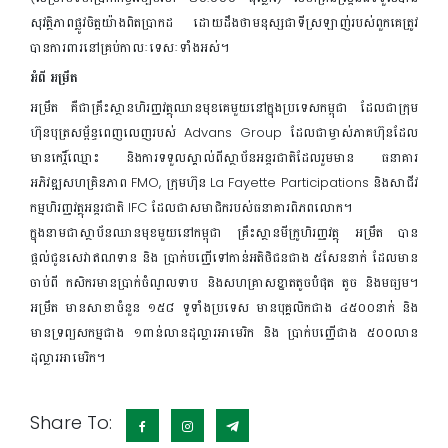
សុវត្ថិភាពផ្លូវចិត្តយ៉ាងពិតប្រាកដ ដោយដឹងថាមនុស្សជាទីស្រឡាញ់របស់ពួកគេត្រូវ
បានការពារនៅគ្រប់កាលៈទេសៈទាំងអស់។
អំពី អម្រឹត
អម្រឹត គឺជាគ្រឹះស្ថានហិរញ្ញវត្ថុឈានមុខគេមួយនៅក្នុងប្រទេសកម្ពុជា ដែលជាក្រុម
ហ៊ុនបុត្រសម្ព័ន្ធពេញលេញរបស់ Advans Group ដែលជាម្ចាស់ភាគហ៊ុនដែល
មានកេរ្តិ៍ឈ្មោះ និងការទទួលស្គាល់ពីស្ថាប័នអន្តរជាតិដែលរួមមាន ធនាគារ
អភិវឌ្ឍសហគ្រិនភាព FMO, ក្រុមហ៊ុន La Fayette Participations និងសាជីវ
កម្មហិរញ្ញវត្ថុអន្តរជាតិ IFC ដែលជាសមាជិករបស់ធនាគារពិភពលោក។
ក្នុងនាមជាស្ថាប័នឈានមុខមួយនៅកម្ពុជា គ្រឹះស្ថានមីក្រូហិរញ្ញវត្ថុ អម្រឹត បាន
ផ្តល់ជូនសេវាឥណទាន និង ប្រាក់បញ្ញើទៅកាន់អតិថិជនជាង ៥សែននាក់ ដែលមាន
ចាប់ពី កសិករមានប្រាក់ចំណូលទាប និងសហគ្រាសខ្នាតតូចបំផុត តូច និងមធ្យម។
អម្រឹត មានសាខាចំនួន ១៥៨ ទូទាំងប្រទេស មានបុគ្គលិកជាង ៤៥០០នាក់ និង
មានទ្រព្យសកម្មជាង ១ពាន់លានដុល្លារអាមេរិក និង ប្រាក់បញ្ញើជាង ៥០០លាន
ដុល្លារអាមេរិក។
Share To: