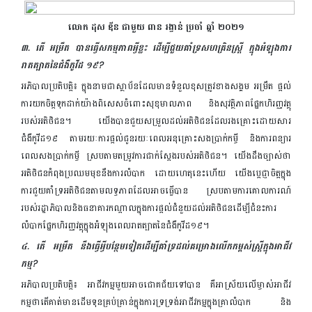
លោក ដុស ឌីន ជាមួយ ពាន រង្វាន់ ប្រចាំ ឆ្នាំ ២០២១
៣. តើ អម្រឹត បានធ្វើសកម្មភាពអ្វីខ្លះ ដើម្បីជួយគាំទ្រសហគ្រិនស្រ្តី ក្នុងអំឡុងការ
រាតត្បាតនៃជំងឺកូវីដ ១៩?
អភិបាលប្រតិបត្តិ៖ ក្នុងនាមជាស្ថាប័នដែលមានទំនួលខុសត្រូវខាងសង្គម អម្រឹត ផ្តល់
ការយកចិត្តទុកដាក់យ៉ាងពិសេសចំពោះសុខុមាលភាព និងសុវត្ថិភាពផ្នែកហិរញ្ញវត្ថុ
របស់អតិថិជន។ យើងបានជួយសម្រួលដល់អតិថិជនដែលរងគ្រោះដោយសារ
ជំងឺកូវីដ១៩ តាមរយៈការផ្ដល់ជូនរយៈពេលអនុគ្រោះសងប្រាក់កម្ចី និងការពន្យារ
ពេលសងប្រាក់កម្ចី ស្របតាមតម្រូវការជាក់ស្ដែងរបស់អតិថិជន។ យើងដឹងច្បាស់ថា
អតិថិជនកំពុងប្រឈមមុខនឹងការលំបាក ដោយហេតុនេះហើយ យើងប្តេជ្ញាចិត្តក្នុង
ការជួយគាំទ្រអតិថិជនតាមលទ្ធភាពដែលអាចធ្វើបាន ស្របតាមការគោលការណ៍
របស់រដ្ឋាភិបាលនិងធនាគារកណ្តាលក្នុងការផ្តល់ជំនួយដល់អតិថិជនដើម្បីជំនះការ
លំបាកផ្នែកហិរញ្ញវត្ថុក្នុងអំឡុងពេលរាតត្បាតនៃជំងឺកូវីដ១៩។
៤. តើ អម្រឹត នឹងធ្វើអ្វីបន្ថែមទៀតដើម្បីគាំទ្រដល់គម្រោងលើកកម្ពស់ស្រ្តីក្នុងអាជីវ
កម្ម?
អភិបាលប្រតិបត្តិ៖ អាជីវកម្មមួយអាចជោគជ័យទៅបាន គឺអាស្រ័យលើម្ចាស់អាជីវ
កម្មថាតើគាត់មានដើមទុនគ្រប់គ្រាន់ក្នុងការទ្រទ្រង់អាជីវកម្មក្នុងគ្រាលំបាក និង