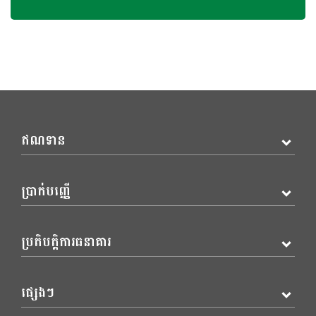
ឥណទាន
ប្រាក់បញ្ញើ
ប្រតិបត្តិការធនាគារ
ផ្សេងៗ