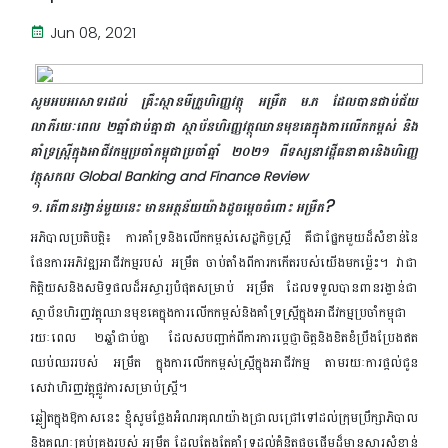
Jun 08, 2021
សូមអបអរសាទរដល់ គ្រឹះស្ថានមីក្រូហិរញ្ញវត្ថុ អម្រឹត ម.ក ដែលបានជាប់ជ័យ
លាភីរយៈពេល ២ឆ្នាំជាប់គ្នាជា ស្ថាប័នហិរញ្ញវត្ថុឈានមុខគេក្នុងការលើកកម្ពស់ និង
គាំទ្រស្ត្រីក្នុងអាជីវកម្មប្រចាំកម្ពុជាប្រចាំឆ្នាំ ២០២១ ពីទស្សនាវដ្ដីធនាគារនិងហិរញ្ញ
វត្ថុសកល Global Banking and Finance Review
?
១. តើពានរង្វាន់មួយនេះ មានអត្ថន័យយ៉ាងដូចម្ដេចចំពោះ អម្រឹត
អភិបាលប្រតិបត្តិ៖ ការគាំទ្រនិងលើកកម្ពស់សេដ្ឋកិច្ចស្ត្រី គឺជាផ្នែកមួយដ៏សំខាន់នៃ
ផែនការអភិវឌ្ឍអាជីវកម្មរបស់ អម្រឹត ចាប់តាំងពីការកកើតរបស់យើងមកម្ល៉េះ។ វាជា
កិត្តិយសនិងសមិទ្ធផលដ៏អស្ចារ្យបំផុតសម្រាប់ អម្រឹត ដែលទទួលបានពានរង្វាន់ជា
ស្ថាប័នហិរញ្ញវត្ថុឈានមុខគេក្នុងការលើកកម្ពស់និងគាំទ្រស្ត្រីក្នុងអាជីវកម្មប្រចាំកម្ពុជា
រយៈពេល ២ឆ្នាំជាប់គ្នា ដែលសបញ្ជាក់ពីការការប្តេជ្ញាចិត្តនិងខិតខំប្រឹងប្រែងឥត
ឈប់ឈររបស់ អម្រឹត ក្នុងការលើកកម្ពស់ស្ត្រីក្នុងអាជីវកម្ម តាមរយៈការផ្ដល់ជូន
សេវាហិរញ្ញវត្ថុផ្លូវការសម្រាប់ស្ត្រី។
ឆ្លៀតក្នុងឱកាសនេះ ខ្ញុំសូមថ្លែងអំណរគុណយ៉ាងជ្រាលជ្រៅទៅដល់ក្រុមប្រឹក្សាភិបាល
និងគណៈគ្រប់គ្រងរបស់ អម្រឹត ដែលតែងតែគាំទ្រដល់គំនិតផ្ដួចផ្ដើមដ៏មានសារសំខាន់