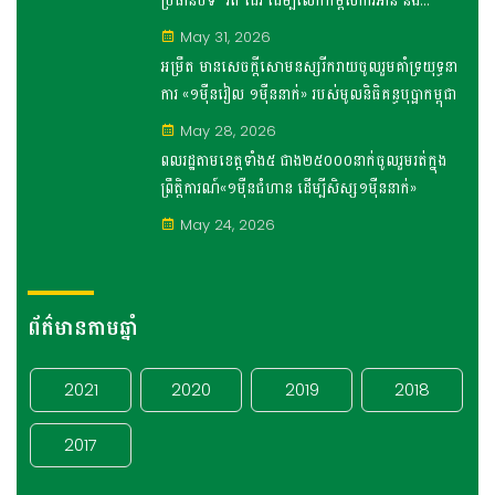
ប្រធានបទ “រត់ ដើរ ដើម្បីលើកកម្ពស់ការអាន និង
សារមន្ទីរ ស.ស.រ” ប្រព្រឹត្តទៅដោយជោគជ័យ
May 31, 2026
អម្រឹត មានសេចក្តីសោមនស្សរីករាយចូលរួមគាំទ្រយុទ្ធនា
ការ «១ម៉ឺនរៀល ១ម៉ឺននាក់» របស់មូលនិធិគន្ធបុប្ផាកម្ពុជា
May 28, 2026
ពលរដ្ឋតាមខេត្តទាំង៥ ជាង២៥០០០នាក់ចូលរួមរត់ក្នុង
ព្រឹត្តិការណ៍«១ម៉ឺនជំហាន ដើម្បីសិស្ស១ម៉ឺននាក់»
May 24, 2026
ព័ត៌មានតាមឆ្នាំ
2021
2020
2019
2018
2017