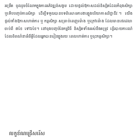
អម្រឹត ចូលរួមចំណែកក្នុងការអភិវឌ្ឍន៍សង្គម ដោយផ្តល់ឱកាសដល់និស្សិតដែលកំពុងសិក្សា
ឬទើបបញ្ចប់ការសិក្សា ដើម្បីទទួលបានបទពិសោធការងារក្នុងបរិយាកាសវិជ្ជាជីវៈ។ យើង
ផ្តល់ទាំងឱកាសហាត់ការ ឬ កម្មសិក្សា សម្រាប់ពេញម៉ោង ឬក្រៅម៉ោង ដែលមានថេរវេលា
ចាប់ពី ៣ខែ ទៅ៦ខែ។ នៅចុងបញ្ចប់នៃកម្មវិធី និស្សិតទាំងអស់នឹងតម្រូវ ធ្វើរបាយការណ៍
ដែលពិពណ៌នាអំពីអ្វីដែលអ្នកបានរៀនក្នុងរយៈពេលហាត់ការ ឬចុះកម្មសិក្សា។
លក្ខខ័ណជ្រើសរើស