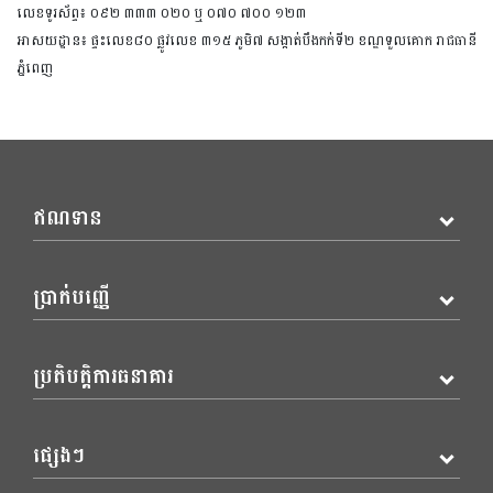
លេខទូរស័ព្ទ៖ ០៩២ ៣៣៣ ០២០ ឬ ០៧០ ៧០០ ១២៣
​​​​​​​អាសយដ្ឋាន៖ ផ្ទះលេខ៨០ ផ្លូវលេខ ៣១៥ ភូមិ៧ សង្កាត់បឹងកក់ទី២ ខណ្ឌទួលគោក រាជធានី
ភ្នំពេញ
ឥណទាន
ប្រាក់បញ្ញើ
ប្រតិបត្តិការធនាគារ
ផ្សេងៗ