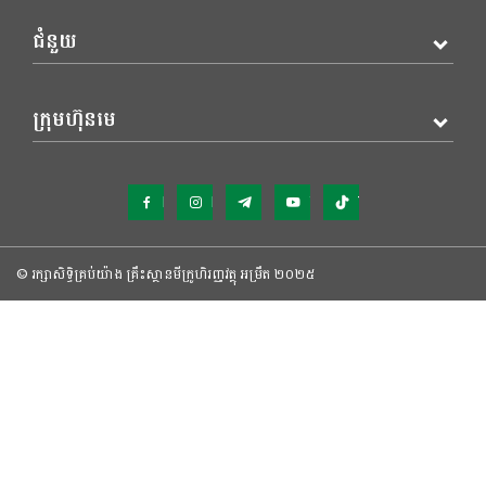
ជំនួយ
ក្រុមហ៊ុនមេ
Facebook
Instagram
Telegram
YouTube
TikTok
© រក្សាសិទ្ធិគ្រប់យ៉ាង គ្រឹះស្ថានមីក្រូហិរញ្ញវត្ថុ អម្រឹត ២០២៥