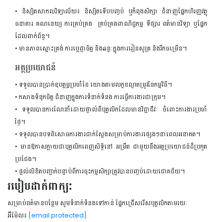
• និស្សិតសាកលវិទ្យាល័យ៖ និស្សិតទើបបញ្ចប់ ឬកំពុងសិក្សា ជំនាញផ្នែកហិរញ្ញវត្ថុ
ធនាគារ គណនេយ្យ ការគ្រប់គ្រង ​​គ្រប់គ្រងពាណិជ្ជកម្ម ទីផ្សារ ពត៌មានវិទ្យា ឬផ្នែក
ដែលពាក់ព័ន្ធ។
​​​​​​​​​​​​​• មានភាពស្មោះត្រង់ ការប្តេជ្ញាចិត្ត និងឆន្ទៈក្នុងការរៀនសូត្រ និងរីកចម្រើន។
អត្ថប្រយោជន៍
• ទទួលបានប្រាក់ឧបត្ថម្ភប្រចាំខែ យោងតាមលក្ខខណ្ឌតម្រូវនៃកម្មវិធី។
• កសាងទំនុកចិត្ត ជំនាញក្នុងការទំនាក់ទំនង ការធ្វើការងារជាក្រុម។
• ទទួលបានការណែនាំដោយផ្ទាល់ពីបុគ្គលិកដែលមានវិជ្ជាជីវៈ ចំពោះការងារប្រចាំ
ថ្ងៃ។
• ទទួលបានបទពិសោធការងារជាក់ស្តែងសម្រាប់ការងារផ្សេងៗនាពេលអនាគត។
• មានឱកាសក្លាយជាបុគ្គលិកពេញសិទ្ធិនៅ អម្រឹត ជាមួយនឹងអត្ថប្រយោជន៍ដ៏ប្រកួត
ប្រជែង។ ​​​​​​​
​​​​​​​• ផ្តល់លិខិតបញ្ជាក់បន្ទាប់ពីការចុះកម្មសិក្សាត្រូវបានបញ្ចប់ដោយជោគជ័យ។
របៀបដាក់ពាក្យ:
សម្រាប់ពត៌មានបន្ថែម សូមទំនាក់ទំនងទៅកាន់ ផ្នែកជ្រើសរើសបុគ្គលិកតាមរយៈ
អ៊ីម៉ែល៖
[email protected]