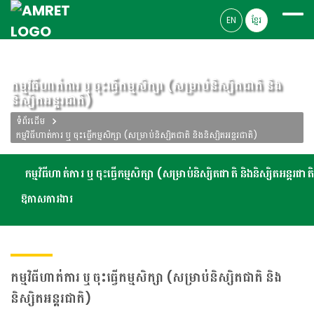
EN
ខ្មែរ
កម្មវិធីហាត់ការ ឬ ចុះធ្វើកម្មសិក្សា (សម្រាប់និស្សិតជាតិ និង
និស្សិតអន្តរជាតិ)
ទំព័រដើម
កម្មវិធីហាត់ការ ឬ ចុះធ្វើកម្មសិក្សា (សម្រាប់និស្សិតជាតិ និងនិស្សិតអន្តរជាតិ)
កម្មវិធីហាត់ការ ឬ ចុះធ្វើកម្មសិក្សា (សម្រាប់និស្សិតជាតិ និងនិស្សិតអន្តរជាត
ឱកាសការងារ
កម្មវិធីហាត់ការ ឬ ចុះធ្វើកម្មសិក្សា (សម្រាប់និស្សិតជាតិ និង
និស្សិតអន្តរជាតិ)